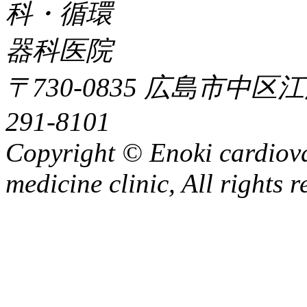
〒730-0835 広島市中区江
291-8101
Copyright © Enoki cardiov
medicine clinic, All rights r