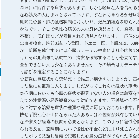
ます。心臓の症状としては①心不全症状（約70%に出現）②
25％）に随伴する症状があります。しかし軽症な人を含める
な心筋炎の人はまれとされています。すなわち単なるかぜ症
期間に心臓・肺の危機状態におちいり、致死的経過を取られ
からです。そこで急性心筋炎の人の身体所見として、発熱、
不整）、低血圧などが着目される所見となります。（症候の
は血液検査、胸部X線、心電図、心エコー図、心臓MRI、X線
が、診断を確定するには心臓カテーテル検査により心内膜の
う）その組織像で活動性の 病変を確認することが必要です
査ができない人も少なくありませんが、その場合はカテーテ
り診断を推定することになります）
心筋炎は無症状から突然死まで幅広い病像を示しますが、基本
した後に回復期に入ります。しだがってこれらの症状の期間
炎症期においても心臓の症状が顕著でない人の場合は急変を
えでの注意深い経過観察のみで対処できます。不整脈や心不
らに対する治療を症状の種類や程度に応じておこないます。
快せず慢性心不全になられた人あるいは不整脈が残存してい
な治療及び経過の観察が必要となります。このように急性心
られる反面、遠隔期において慢性心不全などにより死亡され
したがって発熱し冒頭で記載した心臓の症状がでられた場合