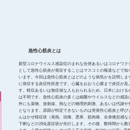
急性心筋炎とは
新型コロナウイルス感染症のまれな合併あるいはコロナワク
として急性心筋炎が発症することはマスコミの報道などで知
います。今回は急性心筋炎とはどのような病気かを説明しま
に発症する炎症性疾患です。心臓をおおう心膜まで炎症が及
す。軽症あるいは無症候な人もおられるため、日本における
は不明です。急性心筋炎の多くは細菌やウイルスなどの感染
外にも薬物、放射線、熱などの物理的刺激、あるいは代謝や
となります。原因が特定できないものは突発性心筋炎と呼び
んはかぜ様症状（発熱、頭痛、悪寒、筋肉痛、全身倦怠感な
下痢などの消化器症状が先行します。その後、数時間から数