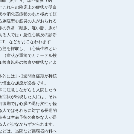
胸痛（約44％）③不整脈（約
とこれらの臨床上の症状が明白
状や消化器症状のあと極めて短
る劇症型心筋炎の人がおられる
脈の異常（頻脈、遅い脈、脈が
ある人では）急性心筋炎の診断
CT、などがおこなわれます
心筋を採取し、（心筋生検とい
。（症状が重篤でカテーテル検
ル検査以外の検査や症状などよ
的には1～2週間炎症期が持続
の慎重な加療が必要です。
常に注意しながらも入院したう
全症状が出現した人には、それ
回復期では心臓の退行変性が軽
る人ではそれらに対する長期的
筋炎は生命予後の良好な人が居
る人が少なからずおられます。
などは、当院など循環器内科へ