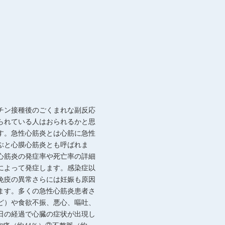
チン接種後のごくまれな副反応
られている人はおられるかと思
す。急性心筋炎とは心筋に急性
ぶと心膜心筋炎とも呼ばれま
心筋炎の発症率や死亡率の詳細
によって発症します。感染症以
免疫の異常さらには妊娠も原因
ます。多くの急性心筋炎患者さ
ど）や食欲不振、悪心、嘔吐、
日の経過で心臓の症状が出現し